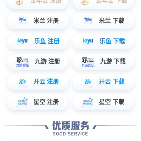
3003新葡的京集团-“朱雀三号”液体可回收火箭11月中下旬首飞 马斯克盛赞
3003新葡的京集团-小米SU7改款12大升级点曝光！全系车型涨价1万元？
3003新葡的京集团-三季度中国智能平板销量达796万台 苹果稳居线上第一